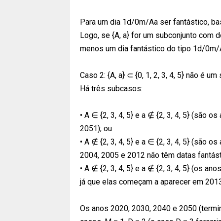
Para um dia 1d/0m/Aa ser fantástico, bast
Logo, se {A, a} for um subconjunto com do
menos um dia fantástico do tipo 1d/0m/
Caso 2: {A, a} ⊂ {0, 1, 2, 3, 4, 5} não é u
Há três subcasos:
• A ∈ {2, 3, 4, 5} e a ∉ {2, 3, 4, 5} (são
2051); ou
• A ∉ {2, 3, 4, 5} e a ∈ {2, 3, 4, 5} (sã
2004, 2005 e 2012 não têm datas fantást
• A ∉ {2, 3, 4, 5} e a ∉ {2, 3, 4, 5} (os 
já que elas começam a aparecer em 2013
Os anos 2020, 2030, 2040 e 2050 (termin