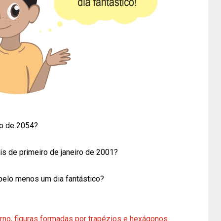
ano de 2054?
ois de primeiro de janeiro de 2001?
pelo menos um dia fantástico?
no, figuras formadas por trapézios e hexágonos.