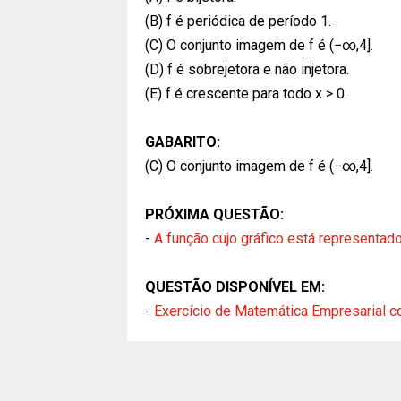
(B) f é periódica de período 1.
(C) O conjunto imagem de f é (−∞,4].
(D) f é sobrejetora e não injetora.
(E) f é crescente para todo x > 0.
GABARITO:
(C) O conjunto imagem de f é (−∞,4].
PRÓXIMA QUESTÃO:
-
A função cujo gráfico está representado 
QUESTÃO DISPONÍVEL EM:
-
Exercício de Matemática Empresarial c