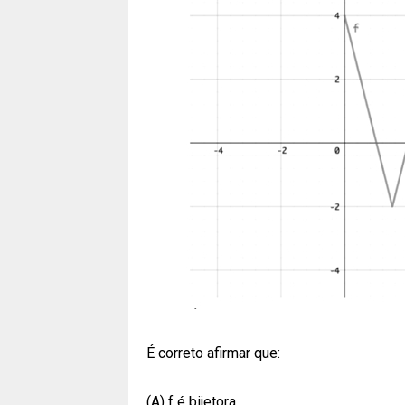
É correto afirmar que:
(A) f é bijetora.