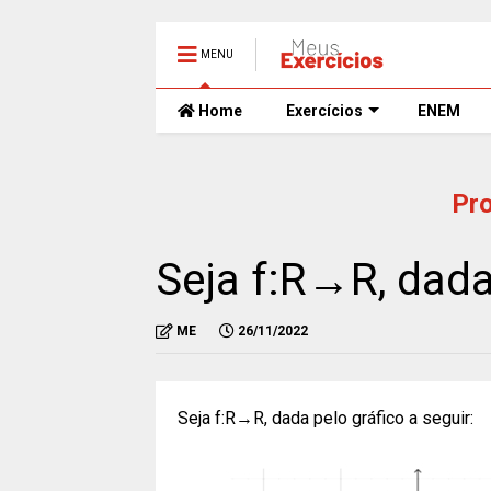
MENU
Home
Exercícios
ENEM
Pr
Seja f:R→R, dada 
ME
26/11/2022
Seja f:R→R, dada pelo gráfico a seguir: