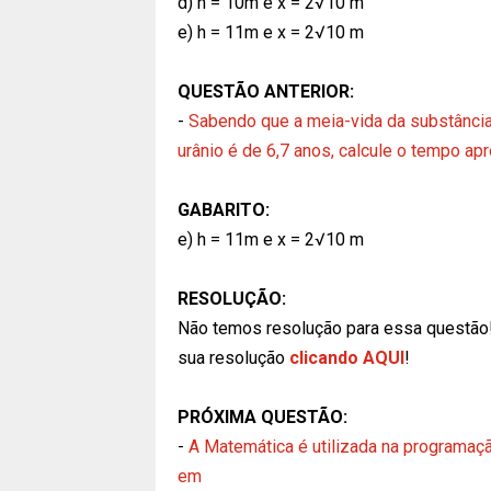
d) h = 10m e x = 2√10 m
e) h = 11m e x = 2√10 m
QUESTÃO ANTERIOR:
-
Sabendo que a meia-vida da substância 
urânio é de 6,7 anos, calcule o tempo a
GABARITO:
e) h = 11m e x = 2√10 m
RESOLUÇÃO:
Não temos resolução para essa questão
sua resolução
clicando AQUI
!
PRÓXIMA QUESTÃO:
-
A Matemática é utilizada na programaçã
em