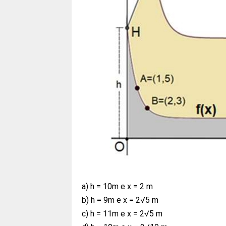
a) h = 10m e x = 2 m
b) h = 9m e x = 2√5 m
c) h = 11m e x = 2√5 m