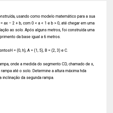
onstruída, usando como modelo matemático para a sua
= ax – 2 + b, com 0 < a < 1 e b > 0, até chegar em uma
ação ao solo. Após alguns metros, foi construída uma
primento da base igual a 6 metros.
osH = (0, h), A = (1, 5), B = (2, 3) e C.
a rampa, onde a medida do segmento CD, chamado de x,
 rampa até o solo. Determine a altura máxima hda
a inclinação da segunda rampa.