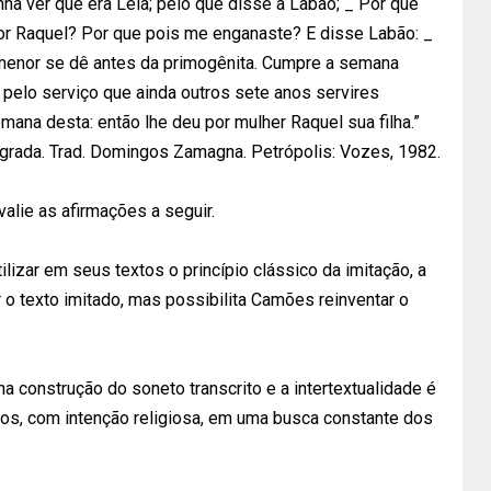
nhã ver que era Léia; pelo que disse a Labão; _ Por que
or Raquel? Por que pois me enganaste? E disse Labão: _
 menor se dê antes da primogênita. Cumpre a semana
 pelo serviço que ainda outros sete anos servires
ana desta: então lhe deu por mulher Raquel sua filha.”
agrada. Trad. Domingos Zamagna. Petrópolis: Vozes, 1982.
alie as afirmações a seguir.
ilizar em seus textos o princípio clássico da imitação, a
 o texto imitado, mas possibilita Camões reinventar o
a construção do soneto transcrito e a intertextualidade é
tãos, com intenção religiosa, em uma busca constante dos