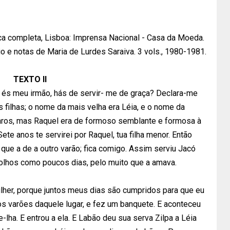
ca completa, Lisboa: Imprensa Nacional - Casa da Moeda.
o e notas de Maria de Lurdes Saraiva. 3 vols., 1980-1981.
TEXTO II
 és meu irmão, hás de servir- me de graça? Declara-me
as filhas; o nome da mais velha era Léia, e o nome da
enros, mas Raquel era de formoso semblante e formosa à
ete anos te servirei por Raquel, tua filha menor. Então
 que a de a outro varão; fica comigo. Assim serviu Jacó
olhos como poucos dias, pelo muito que a amava.
lher, porque juntos meus dias são cumpridos para que eu
 os varões daquele lugar, e fez um banquete. E aconteceu
xe-lha. E entrou a ela. E Labão deu sua serva Zilpa a Léia