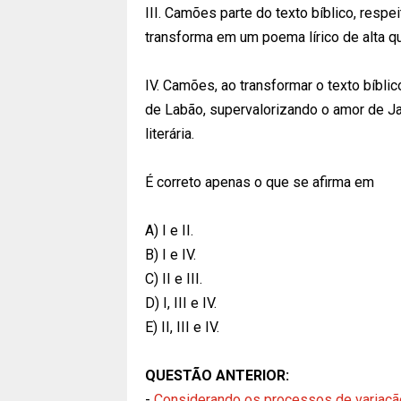
III. Camões parte do texto bíblico, respe
transforma em um poema lírico de alta qua
IV. Camões, ao transformar o texto bíbl
de Labão, supervalorizando o amor de Ja
literária.
É correto apenas o que se afirma em
A) I e II.
B) I e IV.
C) II e III.
D) I, III e IV.
E) II, III e IV.
QUESTÃO ANTERIOR:
-
Considerando os processos de variação 