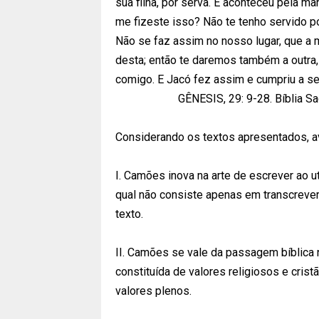
sua filha, por serva. E aconteceu pela ma
me fizeste isso? Não te tenho servido p
Não se faz assim no nosso lugar, que a
desta; então te daremos também a outra,
comigo. E Jacó fez assim e cumpriu a sem
GÊNESIS, 29: 9-28. Bíblia S
Considerando os textos apresentados, av
I. Camões inova na arte de escrever ao ut
qual não consiste apenas em transcrever
texto.
II. Camões se vale da passagem bíblica n
constituída de valores religiosos e cris
valores plenos.