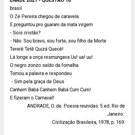
ENADE 2021 - QUESTÃO 16
brasil
O Zé Pereira chegou de caravela
E preguntou pro guarani da mata virgem
- Sois cristão?
- Não. Sou bravo, sou forte, sou filho da Morte
Tererê Tetê Quizá Quecê!
Lá longe a onça resmungava Uu! ua! uu!
O negro zonzo saído da fornalha
Tomou a palavra e respondeu
- Sim pela graça de Deus
Canhem Babá Canhem Babá Cum Cum!
E fizeram o Carnaval!
ANDRADE, O. de. Poesia reunidas. 5 ed. Rio de
Janeiro:
Civilização Brasileira, 1978, p. 169.