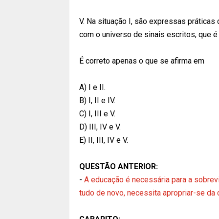
V. Na situação I, são expressas práticas
com o universo de sinais escritos, que é
É correto apenas o que se afirma em
A) I e II.
B) I, II e IV.
C) I, III e V.
D) III, IV e V.
E) II, III, IV e V.
QUESTÃO ANTERIOR:
-
A educação é necessária para a sobrevi
tudo de novo, necessita apropriar-se da 