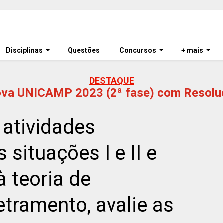
Disciplinas
Questões
Concursos
+ mais
DESTAQUE
ova UNICAMP 2023 (2ª fase) com Resolu
atividades
situações I e II e
à teoria de
etramento, avalie as