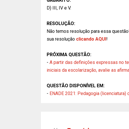
GABARITO:
D) III, IV e V.
RESOLUÇÃO:
Não temos resolução para essa questão
sua resolução
clicando AQUI
!
PRÓXIMA QUESTÃO:
-
A partir das definições expressas no t
iniciais da escolarização, avalie as afirm
QUESTÃO DISPONÍVEL EM:
-
ENADE 2021: Pedagogia (licenciatura) 