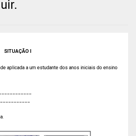
uir.
SITUAÇÃO I
de aplicada a um estudante dos anos iniciais do ensino
____________
____________
a.