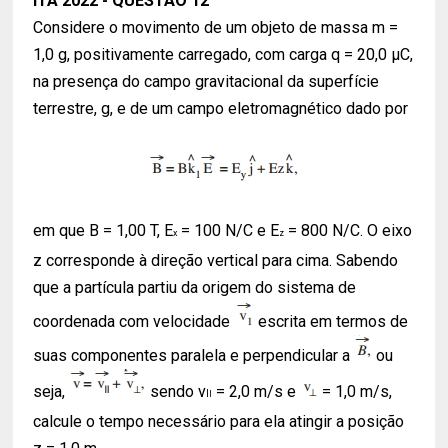
ITA 2022 - QUESTÃO 12
Considere o movimento de um objeto de massa m =
1,0 g, positivamente carregado, com carga q = 20,0 μC,
na presença do campo gravitacional da superfície
terrestre, g, e de um campo eletromagnético dado por
em que B = 1,00 T, E
= 100 N/C e E
= 800 N/C. O eixo
x
z
z corresponde à direção vertical para cima. Sabendo
que a partícula partiu da origem do sistema de
coordenada com velocidade
escrita em termos de
suas componentes paralela e perpendicular a
ou
seja,
sendo v
= 2,0 m/s e
= 1,0 m/s,
I
I
calcule o tempo necessário para ela atingir a posição