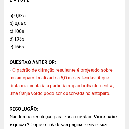
z = 1,0 m.
a) 0,33s
b) 0,66s
c) l,00s
d) l,33s
c) l,66s
QUESTÃO ANTERIOR:
-
O padrão de difração resultante é projetado sobre
um anteparo localizado a 5,0 m das fendas. A que
distância, contada a partir da região brilhante central,
uma franja verde pode ser observada no anteparo.
RESOLUÇÃO:
Não temos resolução para essa questão!
Você sabe
explicar?
Copie o link dessa página e envie sua