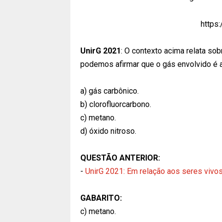
https
UnirG 2021
:
O contexto acima relata sob
podemos afirmar que o gás envolvido é a
a) gás carbônico.
b) clorofluorcarbono.
c) metano.
d) óxido nitroso.
QUESTÃO ANTERIOR:
-
UnirG 2021: Em relação aos seres viv
GABARITO:
c) metano.