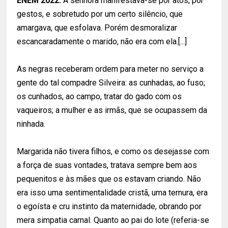
ENEM 2022:
A senhora manifestava-se por atos, por
gestos, e sobretudo por um certo silêncio, que
amargava, que esfolava. Porém desmoralizar
escancaradamente o marido, não era com ela.[...]
As negras receberam ordem para meter no serviço a
gente do tal compadre Silveira: as cunhadas, ao fuso;
os cunhados, ao campo, tratar do gado com os
vaqueiros; a mulher e as irmãs, que se ocupassem da
ninhada.
Margarida não tivera filhos, e como os desejasse com
a força de suas vontades, tratava sempre bem aos
pequenitos e às mães que os estavam criando. Não
era isso uma sentimentalidade cristã, uma ternura, era
o egoísta e cru instinto da maternidade, obrando por
mera simpatia carnal. Quanto ao pai do lote (referia-se