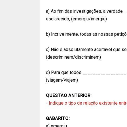
a) Ao fim das investigações, a verdad
esclarecido, (emergiu/imergiu)
b) Incrivelmente, todas as nossas peti
c) Não é absolutamente aceitável que s
(descriminem/discriminem)
d) Para que todos _________________ b
(viagem/viajem)
QUESTÃO ANTERIOR:
-
Indique o tipo de relação existente ent
GABARITO:
a) emergiu