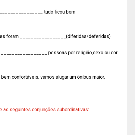
e _________________ tudo ficou bem
ções foram _________________(diferidas/deferidas)
e _________________ pessoas por religião,sexo ou cor.
em confortáveis, vamos alugar um ônibus maior.
re as seguintes conjunções subordinativas: