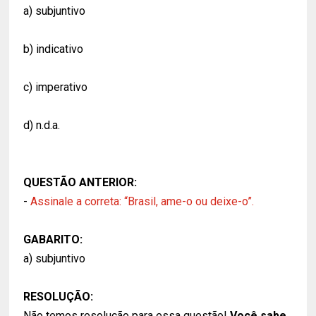
a) subjuntivo
b) indicativo
c) imperativo
d) n.d.a.
QUESTÃO ANTERIOR:
-
Assinale a correta: “Brasil, ame-o ou deixe-o”.
GABARITO:
a) subjuntivo
RESOLUÇÃO:
Não temos resolução para essa questão!
Você sabe