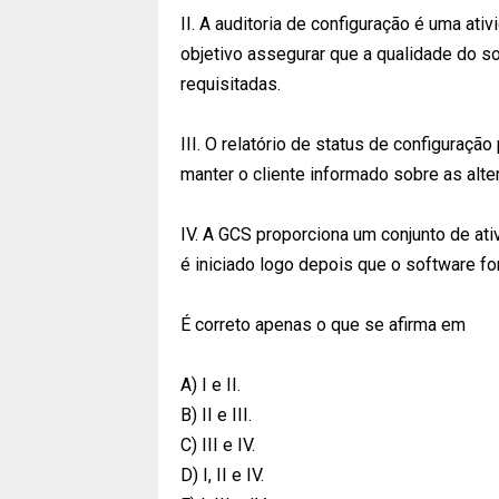
II. A auditoria de configuração é uma at
objetivo assegurar que a qualidade do s
requisitadas.
III. O relatório de status de configuraç
manter o cliente informado sobre as alte
IV. A GCS proporciona um conjunto de a
é iniciado logo depois que o software fo
É correto apenas o que se afirma em
A) I e II.
B) II e III.
C) III e IV.
D) I, II e IV.