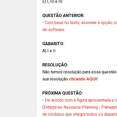
E) I, III e IV.
QUESTÃO ANTERIOR:
-
Com base no texto, assinale a opção co
de software.
GABARITO:
A) I e II.
RESOLUÇÃO:
Não temos resolução para essa questão
sua resolução
clicando AQUI
!
PRÓXIMA QUESTÃO:
-
De acordo com a figura apresentada e
(Enterprise Resource Planning - Planej
de módulos que integra todos os depar