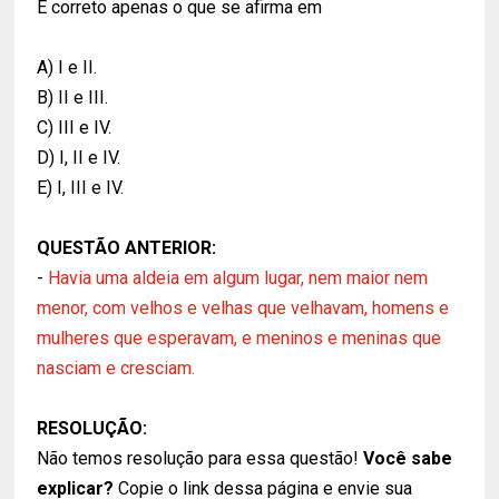
É correto apenas o que se afirma em
A) I e II.
B) II e III.
C) III e IV.
D) I, II e IV.
E) I, III e IV.
QUESTÃO ANTERIOR:
-
Havia uma aldeia em algum lugar, nem maior nem
menor, com velhos e velhas que velhavam, homens e
mulheres que esperavam, e meninos e meninas que
nasciam e cresciam.
RESOLUÇÃO:
Não temos resolução para essa questão!
Você sabe
explicar?
Copie o link dessa página e envie sua