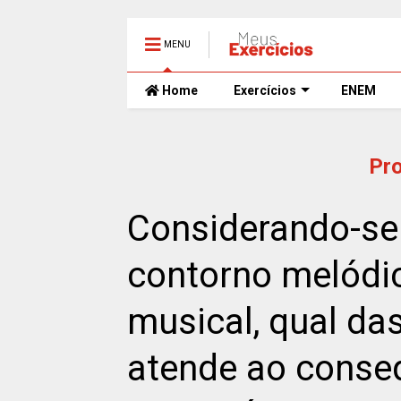
MENU
Home
Exercícios
ENEM
Pr
Considerando-se
contorno melódi
musical, qual da
atende ao conse