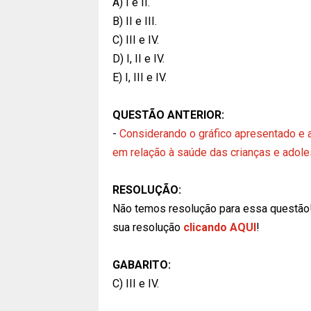
A) I e II.
B) II e III.
C) III e IV.
D) I, II e IV.
E) I, III e IV.
QUESTÃO ANTERIOR:
-
Considerando o gráfico apresentado e
em relação à saúde das crianças e adoles
RESOLUÇÃO:
Não temos resolução para essa questão
sua resolução
clicando AQUI
!
GABARITO:
C) III e IV.