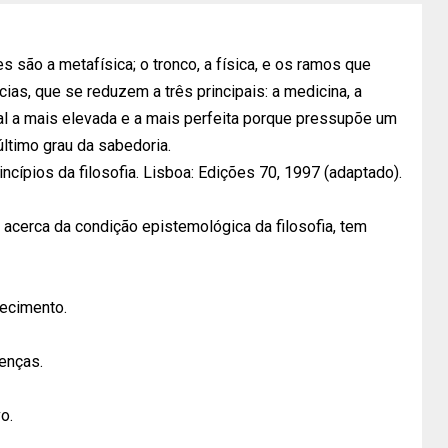
es são a metafísica; o tronco, a física, e os ramos que
ias, que se reduzem a três principais: a medicina, a
al a mais elevada e a mais perfeita porque pressupõe um
 último grau da sabedoria.
cípios da filosofia. Lisboa: Edições 70, 1997 (adaptado).
 acerca da condição epistemológica da filosofia, tem
hecimento.
renças.
o.